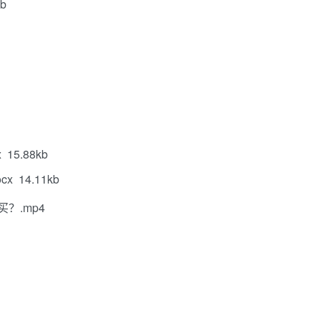
b
5.88kb
14.11kb
？.mp4