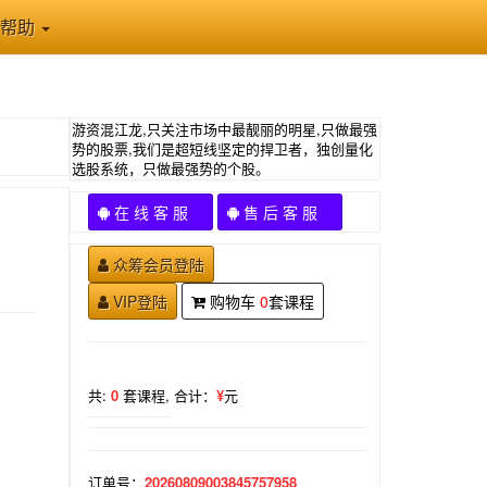
帮助
游资混江龙,只关注市场中最靓丽的明星,只做最强
势的股票,我们是超短线坚定的捍卫者，独创量化
选股系统，只做最强势的个股。
在 线 客 服
售 后 客 服
众筹会员登陆
VIP登陆
购物车
0
套课程
共:
0
套课程,
合计：
¥
元
订单号：
20260809003845757958