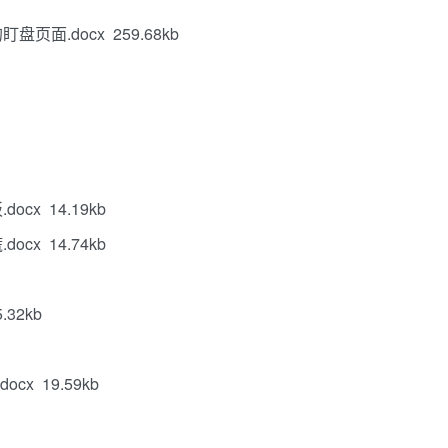
面.docx 259.68kb
x 14.19kb
x 14.74kb
32kb
x 19.59kb