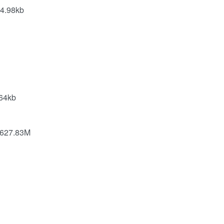
.98kb
64kb
27.83M