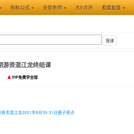
指标公式
全部老师
大V点评
看盘复盘
搜课
三期游资混江龙终结课
VIP免费学全部
30游资混江龙2021年8月30-31日圈子观点