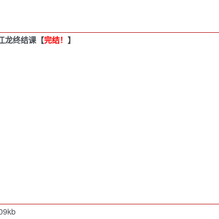
混江龙终结课【
完结！
】
09kb